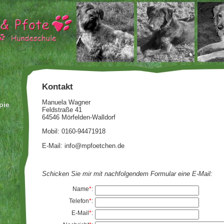
Kontakt
Manuela Wagner
pie
Feldstraße 41
64546 Mörfelden-Walldorf
Mobil: 0160-94471918
E-Mail: info@mpfoetchen.de
Schicken Sie mir mit nachfolgendem Formular eine E-Mail:
Name
*
:
Telefon
*
:
E-Mail
*
: