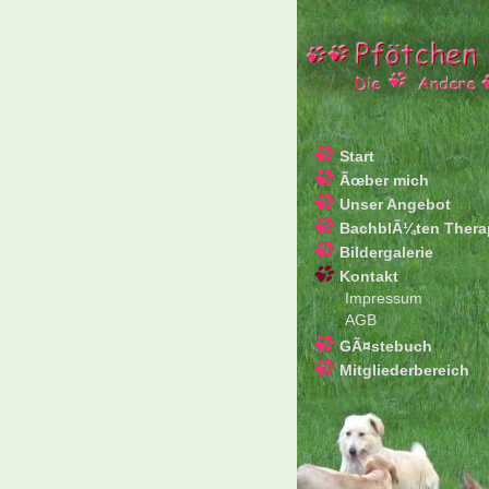
Start
Ãœber mich
Unser Angebot
BachblÃ¼ten Thera
Bildergalerie
Kontakt
Impressum
AGB
GÃ¤stebuch
Mitgliederbereich